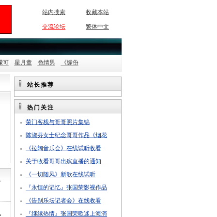
站内搜索
收藏本站
交流论坛
繁体中文
檬可
星月童
色情男
《缘份
站长推荐
热门关注
荣门客栈与哥哥照片集锦
陈淑芬女士纪念哥哥作品《烟花
《拉阔音乐会》在线试听收看
关于收看哥哥出殡直播的通知
《一切随风》新歌在线试听
.
『永恒的记忆』张国荣影视作品
《告别乐坛记者会》在线收看
.
『继续热情』张国荣歌迷上海演