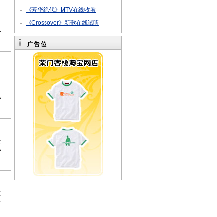
《芳华绝代》MTV在线收看
《Crossover》新歌在线试听
.
广告位
.
.
爱
.
为
.