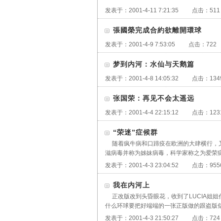
发表于：
2001-4-11 7:21:35
点击：
511
張國榮完成合約欲離開環球
发表于：
2001-4-9 7:53:05
点击：
722
梦到内河：水仙与天鹅篇
发表于：
2001-4-8 14:05:32
点击：
134
张国荣：再见不会太遥远
发表于：
2001-4-4 22:15:12
点击：
123
“荣迷”症候群
随着疯牛病和口蹄疫在欧洲的大肆横行，
滋病毒并称为姊妹病毒，科学家称之为爱荣病
发表于：
2001-4-3 23:04:52
点击：
955
我在内河上
正改版改到头昏眼花，收到了LUCIA姐姐
什么环球要把好端端的一张正版做的跟盗版似
发表于：
2001-4-3 21:50:27
点击：
724