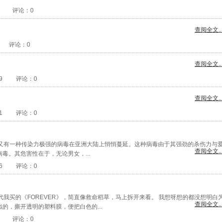
评论：
0
查阅全文..
评论：
0
查阅全文..
9
评论：
0
查阅全文..
1
评论：
0
又有一种传染力极强的病毒在亚洲大陆上悄悄蔓延。这种病毒由于其强劲的杀伤力与
查阅全文..
毒。其危害性在于，无论男女，...
6
评论：
0
代我买的《FOREVER》，简直像救命稻草，马上拆开来看。 我想呀想的都没想明白
查阅全文..
的，撕开透明的塑料膜，便把白色的...
评论：
0