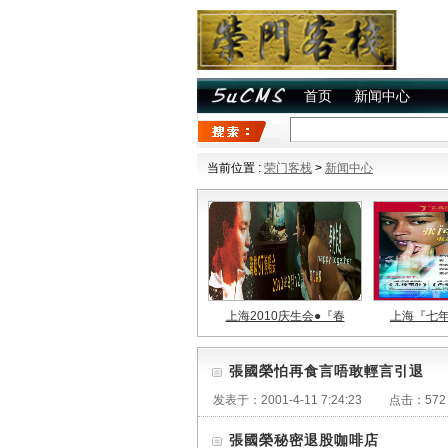
首页
新闻中心
当前位置 :
荣门客栈
>
新闻中心
上海2010庆生会●『春
上海『七
張國榮怕再食言唔敢輕言引退
发表于：
2001-4-11 7:24:23
点击：
572
張國榮秘密退股咖啡店