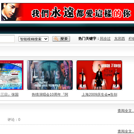
热门关键字：
同步过
东邪西
柠
年三日』张国
热情演唱会10周年『阿
上海2009庆生会●告别
查阅全文..
评论：
0
查阅全文..